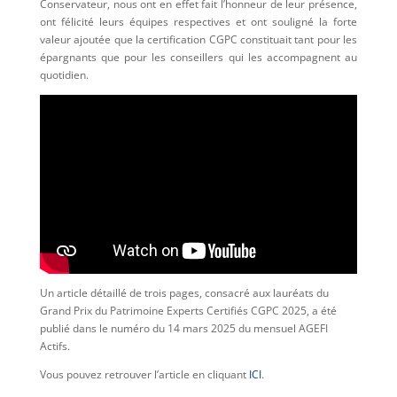
Conservateur, nous ont en effet fait l’honneur de leur présence,
ont félicité leurs équipes respectives et ont souligné la forte
valeur ajoutée que la certification CGPC constituait tant pour les
épargnants que pour les conseillers qui les accompagnent au
quotidien.
Un article détaillé de trois pages, consacré aux lauréats du
Grand Prix du Patrimoine Experts Certifiés CGPC 2025, a été
publié dans le numéro du 14 mars 2025 du mensuel AGEFI
Actifs.
Vous pouvez retrouver l’article en cliquant
ICI
.