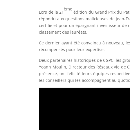
ème
Lors de la 21
édition du Grand Prix du Pat
répondu aux questions malicieuses de Jean-Fra
certifié et pour un épargnant-investisseur de 
classement des lauréats.
Ce dernier ayant été convaincu à nouveau, le
récompensés pour leur expertise.
Deux partenaires historiques de CGPC, les gro
Yoann Moulin, Directeur des Réseaux Vie de Co
présence, ont félicité leurs équipes respectiv
les conseillers qui les accompagnent au quoti