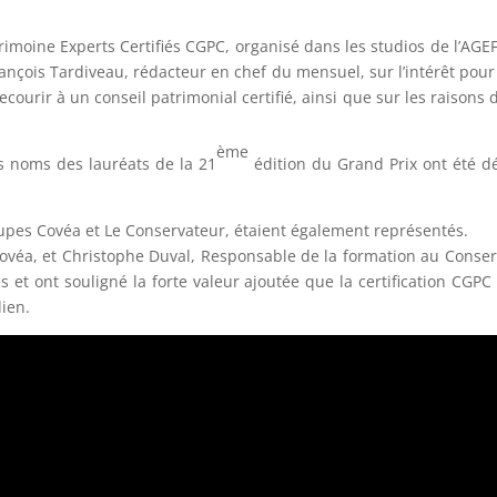
rimoine Experts Certifiés CGPC, organisé dans les studios de l’AGE
nçois Tardiveau, rédacteur en chef du mensuel, sur l’intérêt pour 
recourir à un conseil patrimonial certifié, ainsi que sur les raiso
ème
s noms des lauréats de la 21
édition du Grand Prix ont été dé
upes Covéa et Le Conservateur, étaient également représentés.
véa, et Christophe Duval, Responsable de la formation au Conserva
es et ont souligné la forte valeur ajoutée que la certification CGP
dien.