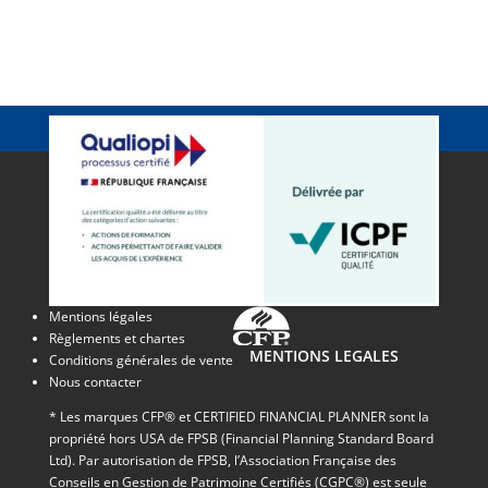
Mentions légales
Règlements et chartes
MENTIONS LEGALES
Conditions générales de vente
Nous contacter
* Les marques CFP® et CERTIFIED FINANCIAL PLANNER sont la
propriété hors USA de FPSB (Financial Planning Standard Board
Ltd). Par autorisation de FPSB, l’Association Française des
Conseils en Gestion de Patrimoine Certifiés (CGPC®) est seule