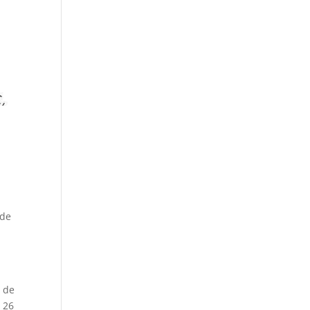
 de
e de
s 26